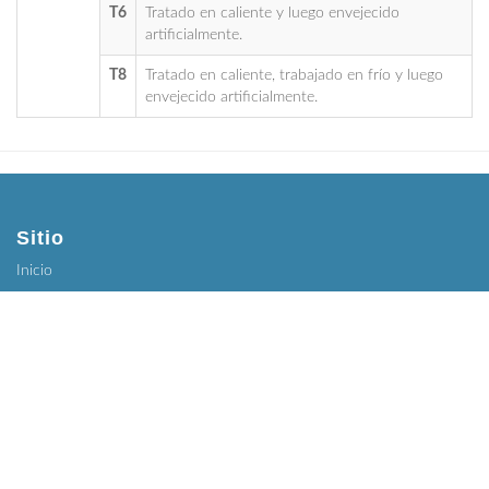
T6
Tratado en caliente y luego envejecido
artificialmente.
T8
Tratado en caliente, trabajado en frío y luego
envejecido artificialmente.
Sitio
Inicio
Servicios
Descargar Catálogo
Contacto
Información Útil
Nuestra Empresa
Características Técnicas
Información sobre el Aluminio