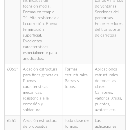
intrincadas de
barras y marcos
teensión media.
de ventanas.
Formas en temple
Secciones del
T4. Alta resistencia a
parabrisas.
la corrosión. Buena
Embellecedores
terminación
del transporte
superficial.
de carretera.
Excelentes
características
especialmente para
anodizados.
6061*
Aleación estructural
Formas
Aplicaciones
para fines generales.
estructurales.
estructurales
Buenas
Barras y
de todas las
características
tubos.
clases.
mecánicas,
Camiones,
resistencia a la
vagones, grúas,
corrosión y
puentes,
soldadura.
azoteas etc.
6261
Aleación estructural
Toda clase de
Las
de propósitos
formas.
aplicaciones